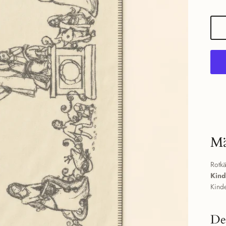
Mä
Rotkä
Kind
Kind
De