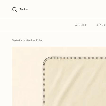
Direkt zum Inhalt
Suchen
ATELIER
STÄDT
Startseite
Märchen Kolter
Zu Produktinformationen springen