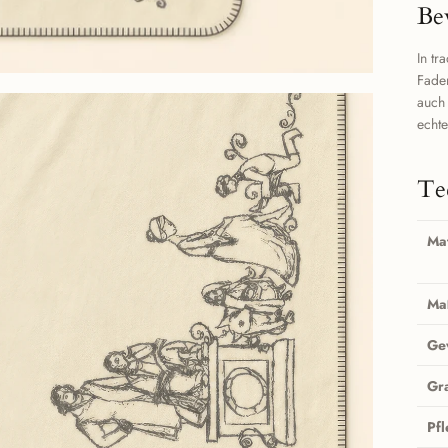
Be
In tr
Fad
auch
echte
Te
Mat
Ma
Ge
Gr
Pf