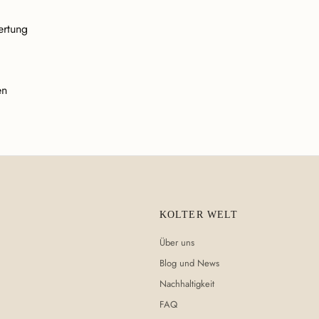
ertung
en
KOLTER WELT
Über uns
Blog und News
Nachhaltigkeit
FAQ