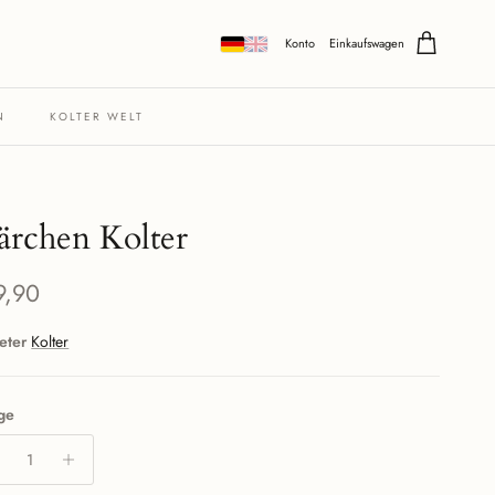
Konto
Einkaufswagen
N
KOLTER WELT
rchen Kolter
maler Preis
9,90
eter
Kolter
ge