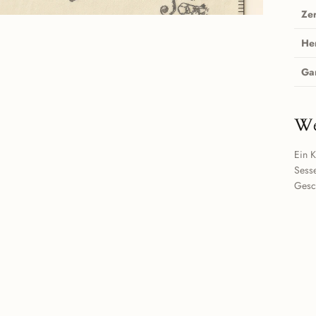
Zer
He
Ga
We
Ein K
Sesse
Gesc