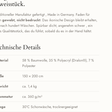
weisstück.
aditioneller Manufaktur gefertigt , Made in Germany. Faden für
en
gewebt, nicht bedruckt
. Das ikonische Design bleibt erhalten,
 nach hundert Wäschen. Spürbar dicht, angenehm schwer , ein
s Qualitätsstück, das du fühlst, sobald du es in der Hand hältst.
chnische Details
erial
58 % Baumwolle, 35 % Polyacryl (Dralon®), 7 %
Polyester
ße
150 × 200 cm
wicht
ca. 1,4 kg
ammatur
ca. 360 g/m²
lege
30°C Schonwäsche, trocknergeeignet