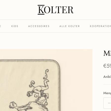
E
KIDS
ACCESSOIRES
ALLE KOLTER
KOOPERATIO
Mä
Nor
€5
Anbi
Men