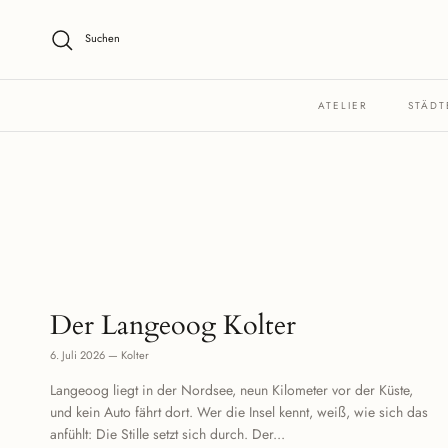
Direkt zum Inhalt
Suchen
ATELIER
STÄDT
Der Langeoog Kolter
6. Juli 2026
—
Kolter
Langeoog liegt in der Nordsee, neun Kilometer vor der Küste,
und kein Auto fährt dort. Wer die Insel kennt, weiß, wie sich das
anfühlt: Die Stille setzt sich durch. Der...