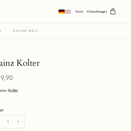
Konto
Einkaufswagen
N
KOLTER WELT
inz Kolter
maler Preis
19,90
eter
Kolter
ge