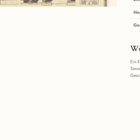
He
Ga
We
Ein K
Sesse
Gesc