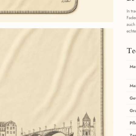
In tr
Fad
auch
echte
Te
Mat
Ma
Ge
Gr
Pf
Zer