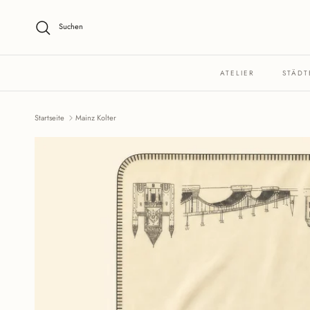
Direkt zum Inhalt
Suchen
ATELIER
STÄDT
Startseite
Mainz Kolter
Zu Produktinformationen springen