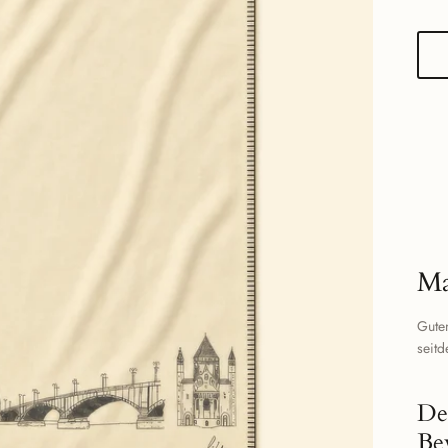
Ma
Gute
seitd
De
Be