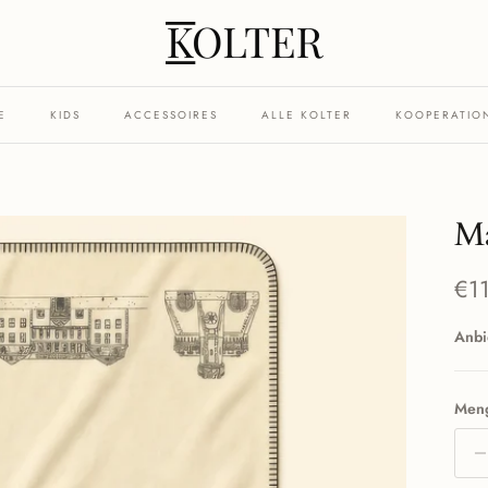
E
KIDS
ACCESSOIRES
ALLE KOLTER
KOOPERATIO
Ma
Nor
€1
Anbi
Men