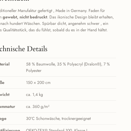
aditioneller Manufaktur gefertigt , Made in Germany. Faden für
en
gewebt, nicht bedruckt
. Das ikonische Design bleibt erhalten,
 nach hundert Wäschen. Spürbar dicht, angenehm schwer , ein
s Qualitätsstück, das du fühlst, sobald du es in der Hand hältst.
chnische Details
erial
58 % Baumwolle, 35 % Polyacryl (Dralon®), 7 %
Polyester
ße
150 × 200 cm
wicht
ca. 1,4 kg
ammatur
ca. 360 g/m²
lege
30°C Schonwäsche, trocknergeeignet
tifizierung
OEKO-TEX® Standard 100, Klasse I