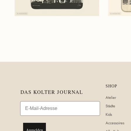
Normaler Preis
Normaler Pre
€119,90
€119,90
SHOP
DAS KOLTER JOURNAL
Atelier
Email
Städte
Kids
Accessoires
Anmelden