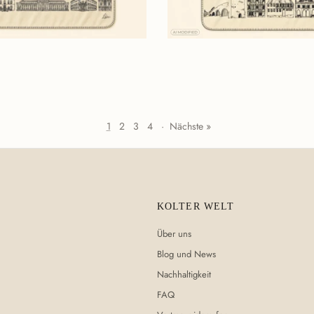
is
Normaler Preis
€119,90
1
2
3
4
·
Nächste »
KOLTER WELT
Über uns
Blog und News
Nachhaltigkeit
FAQ