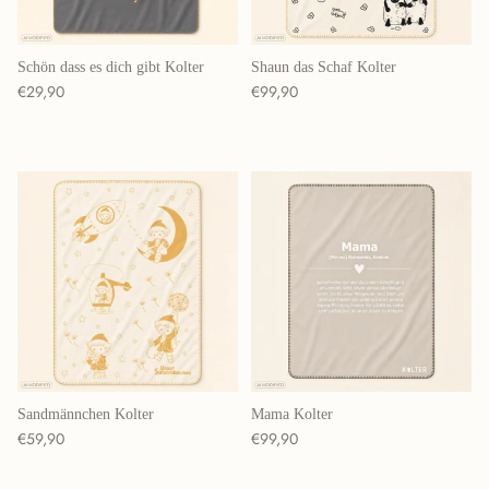
Schön dass es dich gibt Kolter
Shaun das Schaf Kolter
Normaler Preis
Normaler Preis
€29,90
€99,90
Sandmännchen Kolter
Mama Kolter
Normaler Preis
Normaler Preis
€59,90
€99,90