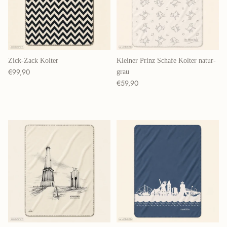
Zick-Zack Kolter
Kleiner Prinz Schafe Kolter natur-
Normaler Preis
€99,90
grau
Normaler Preis
€59,90