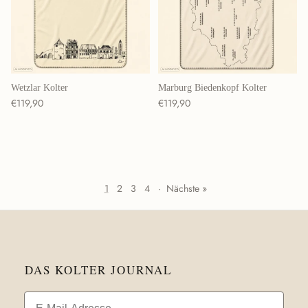
Wetzlar Kolter
Marburg Biedenkopf Kolter
Normaler Preis
Normaler Preis
€119,90
€119,90
1
2
3
4
·
Nächste »
DAS KOLTER JOURNAL
Email