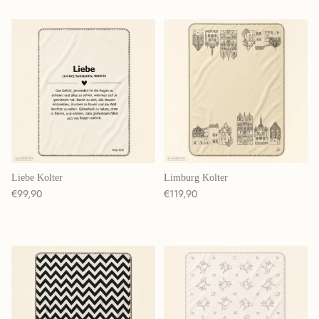
Liebe Kolter
Limburg Kolter
Normaler Preis
Normaler Preis
€99,90
€119,90