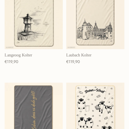
Langeoog Kolter
Laubach Kolter
Normaler Preis
Normaler Preis
€119,90
€119,90