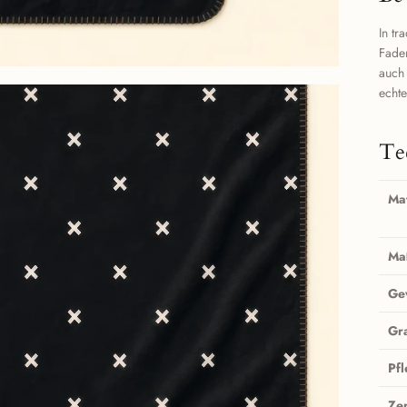
In tr
Fad
auch
echte
Te
Mat
Ma
Ge
Gr
Pf
Zer