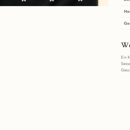
He
Ga
We
Ein K
Sesse
Gesc