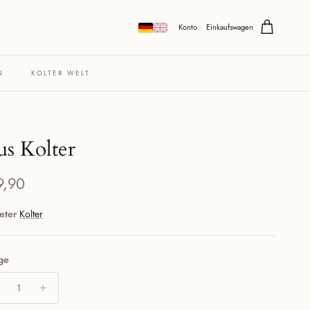
Konto
Einkaufswagen
N
KOLTER WELT
us Kolter
maler Preis
9,90
eter
Kolter
ge