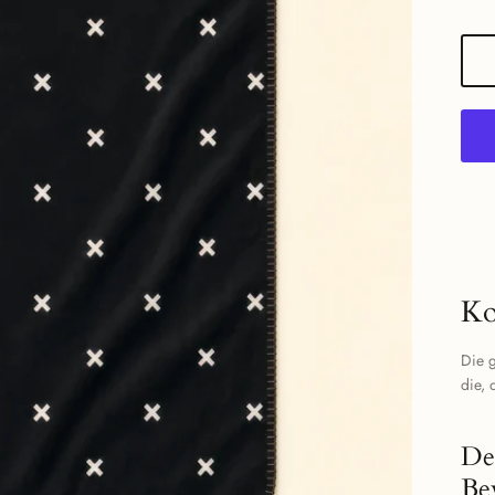
Ko
Die g
die, 
De
Be