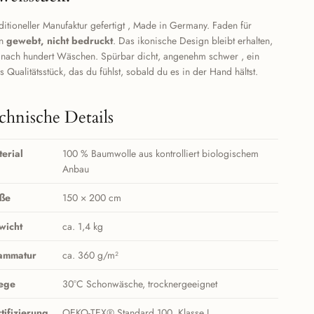
aditioneller Manufaktur gefertigt , Made in Germany. Faden für
en
gewebt, nicht bedruckt
. Das ikonische Design bleibt erhalten,
 nach hundert Wäschen. Spürbar dicht, angenehm schwer , ein
s Qualitätsstück, das du fühlst, sobald du es in der Hand hältst.
chnische Details
erial
100 % Baumwolle aus kontrolliert biologischem
Anbau
ße
150 × 200 cm
wicht
ca. 1,4 kg
ammatur
ca. 360 g/m²
lege
30°C Schonwäsche, trocknergeeignet
tifizierung
OEKO-TEX® Standard 100, Klasse I