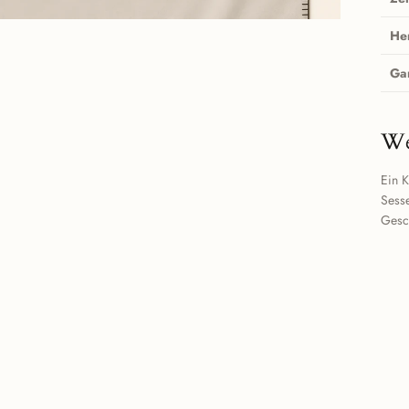
He
Ga
We
Ein K
Sesse
Gesc