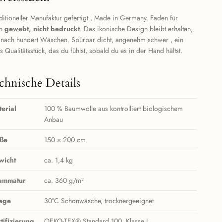
aditioneller Manufaktur gefertigt , Made in Germany. Faden für
en
gewebt, nicht bedruckt
. Das ikonische Design bleibt erhalten,
 nach hundert Wäschen. Spürbar dicht, angenehm schwer , ein
s Qualitätsstück, das du fühlst, sobald du es in der Hand hältst.
chnische Details
erial
100 % Baumwolle aus kontrolliert biologischem
Anbau
ße
150 × 200 cm
wicht
ca. 1,4 kg
ammatur
ca. 360 g/m²
lege
30°C Schonwäsche, trocknergeeignet
tifizierung
OEKO-TEX® Standard 100, Klasse I