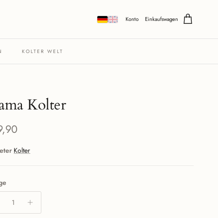
Konto
Einkaufswagen
N
KOLTER WELT
ma Kolter
maler Preis
9,90
eter
Kolter
ge