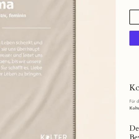
Ko
Für d
Kolt
De
Be