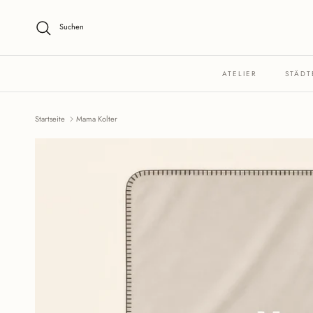
Direkt zum Inhalt
Suchen
ATELIER
STÄDT
Startseite
Mama Kolter
Zu Produktinformationen springen