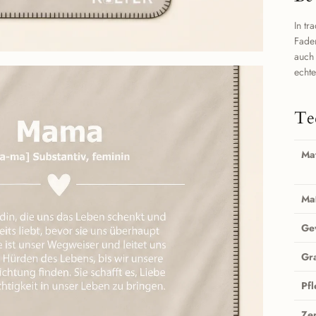
In tr
Fad
auch
echte
Te
Mat
Ma
Ge
Gr
Pf
Zer