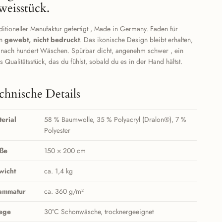
weisstück.
aditioneller Manufaktur gefertigt , Made in Germany. Faden für
en
gewebt, nicht bedruckt
. Das ikonische Design bleibt erhalten,
 nach hundert Wäschen. Spürbar dicht, angenehm schwer , ein
s Qualitätsstück, das du fühlst, sobald du es in der Hand hältst.
chnische Details
erial
58 % Baumwolle, 35 % Polyacryl (Dralon®), 7 %
Polyester
ße
150 × 200 cm
wicht
ca. 1,4 kg
ammatur
ca. 360 g/m²
lege
30°C Schonwäsche, trocknergeeignet