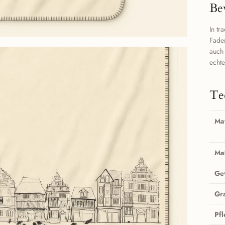
Be
In tr
Fad
auch
echte
Te
Mat
Ma
Ge
Gr
Pf