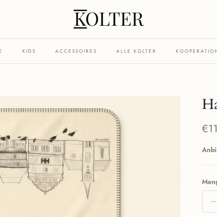
E
KIDS
ACCESSOIRES
ALLE KOLTER
KOOPERATIO
Ha
Nor
€1
Anbi
Men