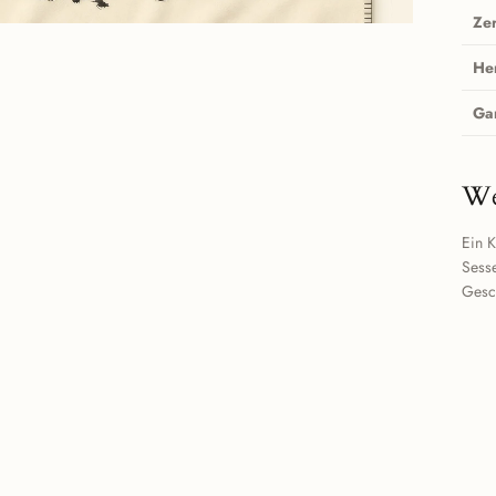
Zer
He
Ga
We
Ein K
Sesse
Gesc