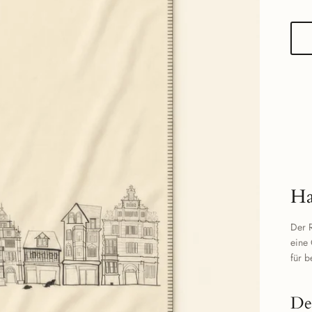
Ha
Der R
eine 
für b
De