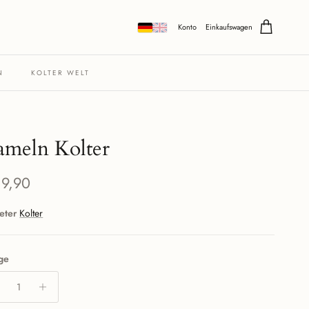
Konto
Einkaufswagen
N
KOLTER WELT
meln Kolter
maler Preis
19,90
eter
Kolter
ge