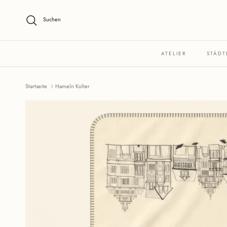
Direkt zum Inhalt
Suchen
ATELIER
STÄDT
Startseite
Hameln Kolter
Zu Produktinformationen springen