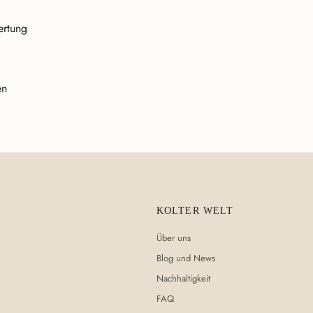
ertung
en
KOLTER WELT
Über uns
Blog und News
Nachhaltigkeit
FAQ