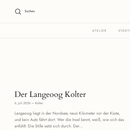
Direkt zum Inhalt
Suchen
ATELIER
STÄDT
Der Langeoog Kolter
6. Juli 2026
—
Kolter
Langeoog liegt in der Nordsee, neun Kilometer vor der Küste,
und kein Auto fährt dort. Wer die Insel kennt, weiß, wie sich das
anfühlt: Die Stille setzt sich durch. Der...