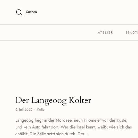
Direkt zum Inhalt
Suchen
ATELIER
STÄDT
Der Langeoog Kolter
6. Juli 2026
—
Kolter
Langeoog liegt in der Nordsee, neun Kilometer vor der Küste,
und kein Auto fährt dort. Wer die Insel kennt, weiß, wie sich das
anfühlt: Die Stille setzt sich durch. Der...