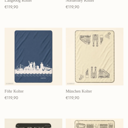
Langeoog Kolter
Norderney Kolter
Normaler Preis
Normaler Preis
€119,90
€119,90
Föhr Kolter
München Kolter
Normaler Preis
Normaler Preis
€119,90
€119,90